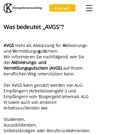
Kontakt
Was bedeutet „AVGS“?
AVGS
steht als
A
bkürzung für
A
ktivierungs-
und
V
ermittlungs
g
ut
s
chein.
Wir informieren Sie nachfolgend, wie Sie
der
Aktivierungs- und
Vermittlungsgutschein (AVGS)
auf Ihrem
beruflichen Weg unterstützen kann.
Der AVGS kann genutzt werden von ALG-
Empfängern (Arbeitslosengeld I) und
Empfängern vom Bürgergeld (ehemals ALG
II) sowie auch von anderen
Arbeitssuchenden wie
Studenten,
Auszubildenden,
Selbstständigen oder Berufsrückkehrenden