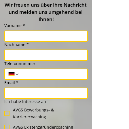
Wir freuen uns über Ihre Nachricht 
und melden uns umgehend bei 
Ihnen!
Vorname
*
Nachname
*
Telefonnummer
Email
*
Ich habe Interesse an
AVGS Bewerbungs- &
Karrierecoaching
AVGS Existenz­gründercoaching