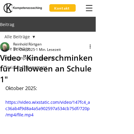
Kontakt
Beitrag
Alle Beiträge
Reinhold Rörtgen
Alle Beiträge
31. Okt. 2025
1 Min. Lesezeit
Video "Kinderschminken
Plus Kompetenzcoaching
für Halloween an Schule
Soziales Engagement
1"
Oktober 2025:
https://video.wixstatic.com/video/147fc4_a
c36ab4f9d8a4a5a902597a534cb75df/720p
/mp4/file.mp4