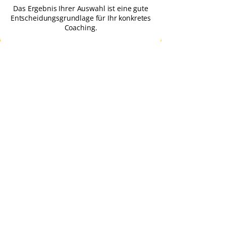
Das Ergebnis Ihrer Auswahl ist eine gute
Entscheidungsgrundlage für Ihr konkretes
Coaching.
Ihre Themen, Ihre Fragen
Wir freuen uns über Ihre Nachricht 
und melden uns umgehend bei 
Ihnen!
Vorname
*
Nachname
*