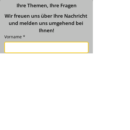
Ihre Themen, Ihre Fragen
Wir freuen uns über Ihre Nachricht 
und melden uns umgehend bei 
Ihnen!
Vorname
*
Nachname
*
Telefonnummer
Email
*
Ich habe Interesse an
AVGS Bewerbungs- &
Karrierecoaching